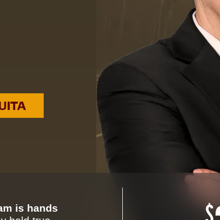
UITA
eam is hands