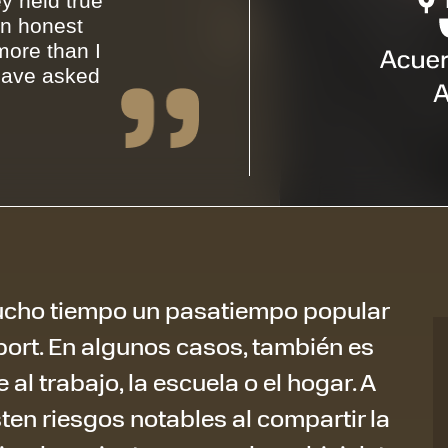
y held true
an honest
ore than I
have asked
mucho tiempo un pasatiempo popular
port. En algunos casos, también es
al trabajo, la escuela o el hogar. A
ten riesgos notables al compartir la