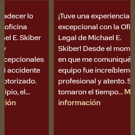
¡Tuve una experiencia
Tuve un
excepcional con la Oficina
coche 
Legal de Michael E.
vida ha
Skiber! Desde el momento
tenía i
en que me comuniqué, su
manejar
equipo fue increíblemente
después:
profesional y atento. Se
estrés, e
tomaron el tiempo...
Más
inform
información