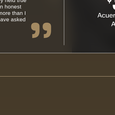
y held true
an honest
ore than I
have asked