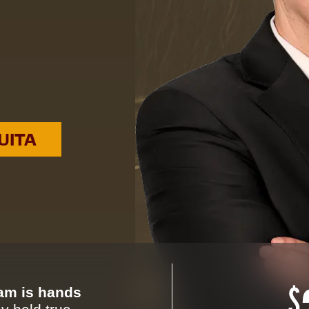
UITA
eam is hands