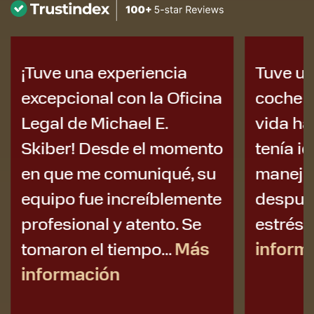
¡Tuve una experiencia
Tuve un
excepcional con la Oficina
coche 
Legal de Michael E.
vida ha
Skiber! Desde el momento
tenía i
en que me comuniqué, su
manejar
equipo fue increíblemente
después:
profesional y atento. Se
estrés, e
tomaron el tiempo...
Más
inform
información