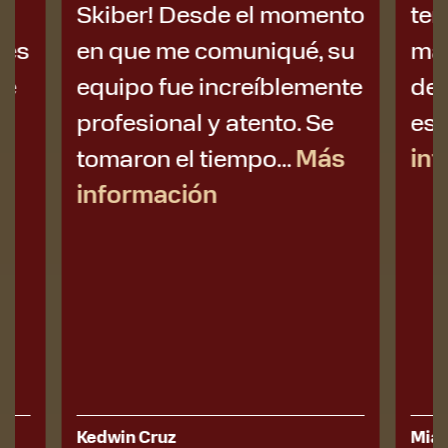
Skiber! Desde el momento
tenía i
en que me comuniqué, su
manejar
equipo fue increíblemente
después:
profesional y atento. Se
estrés, e
tomaron el tiempo...
Más
inform
información
Kedwin Cruz
Mia Savon