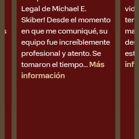
Legal de Michael E.
vida ha
Skiber! Desde el momento
tenía i
en que me comuniqué, su
manejar
equipo fue increíblemente
después:
profesional y atento. Se
estrés, e
tomaron el tiempo...
Más
inform
información