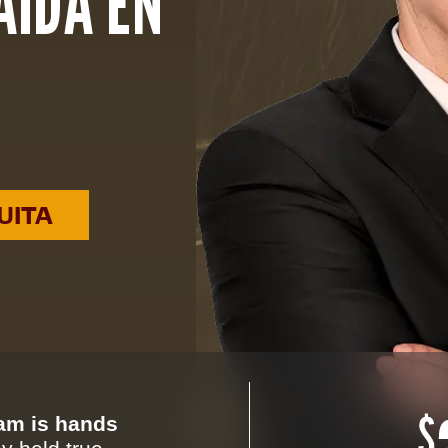
AÍDA EN
UITA
eam is hands