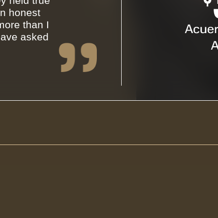
y held true
an honest
ore than I
have asked