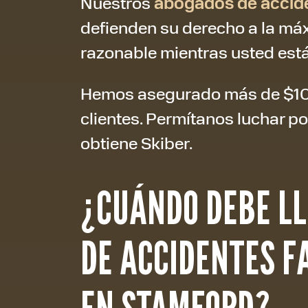
Nuestros
abogados de accid
defienden su derecho a la m
razonable mientras usted está
Hemos asegurado más de $100
clientes. Permítanos luchar po
obtiene Skiber.
¿CUÁNDO DEBE L
DE ACCIDENTES F
EN STAMFORD?