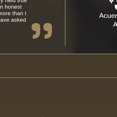
y held true
an honest
ore than I
have asked