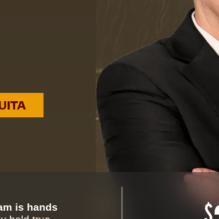
UITA
eam is hands