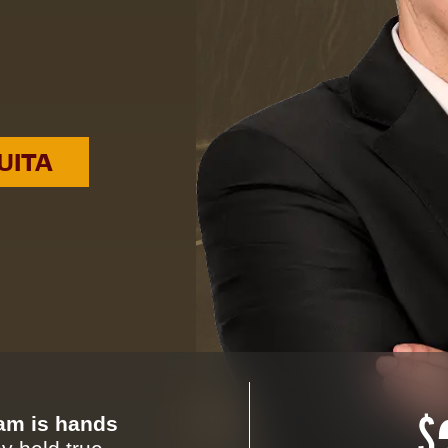
UITA
eam is hands