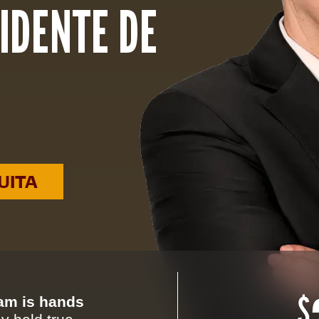
IDENTE DE
UITA
eam is hands