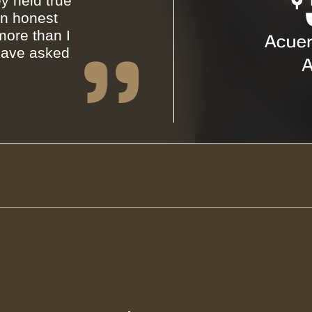
y held true
an honest
ore than I
have asked