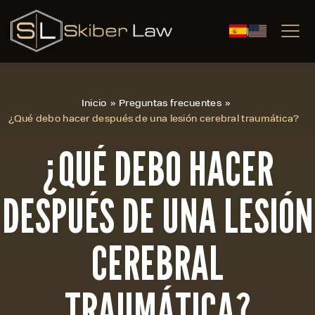
|
Inicio
»
Preguntas frecuentes
»
¿Qué debo hacer después de una lesión cerebral traumática?
¿QUÉ DEBO HACER
DESPUÉS DE UNA LESIÓN
CEREBRAL
TRAUMÁTICA?