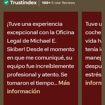
Tuve un accidente de
Aquí ha
coche que me cambió la
positiv
vida hace un año y no
Mike S
tenía idea de cómo
¡Tuve u
manejar todo lo que vino
increíb
después: el dolor, el
Mike Sk
estrés, el...
Más
moment
información
conect
mi acci
inform