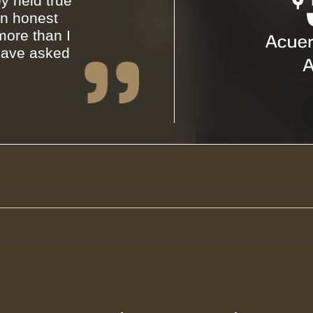
y held true
an honest
ore than I
have asked