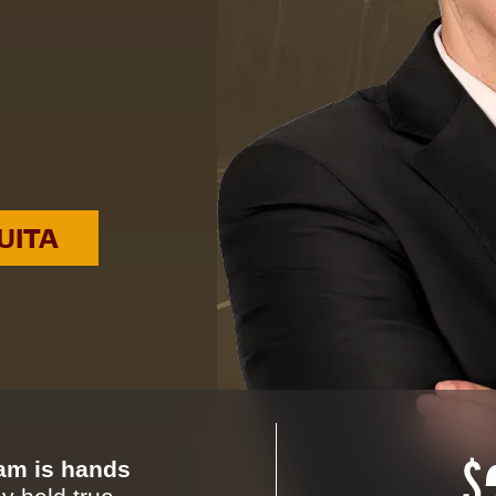
UITA
eam is hands